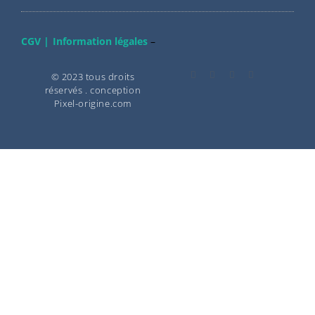
CGV |
Information légales
–
© 2023 tous droits
réservés . conception
Pixel-origine.com