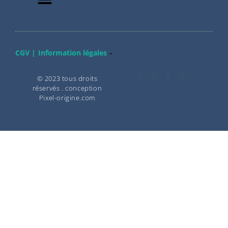
CGV |
Information légales
–
© 2023 tous droits
réservés . conception
Pixel-origine.com