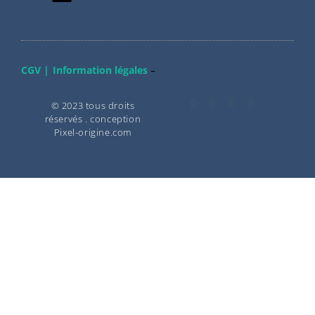
CGV |
Information légales
–
© 2023 tous droits
réservés . conception
Pixel-origine.com