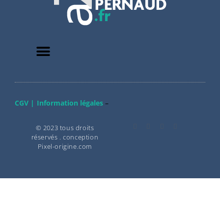
CGV |
Information légales
–
© 2023 tous droits
réservés . conception
Pixel-origine.com