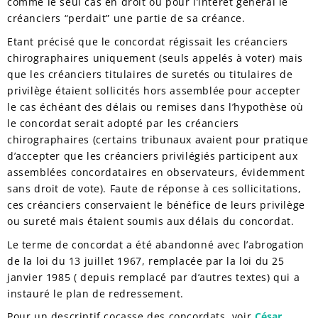
comme le seul cas en droit où pour l’intérêt général le
créanciers “perdait” une partie de sa créance.
Etant précisé que le concordat régissait les créanciers
chirographaires uniquement (seuls appelés à voter) mais
que les créanciers titulaires de suretés ou titulaires de
privilège étaient sollicités hors assemblée pour accepter
le cas échéant des délais ou remises dans l’hypothèse où
le concordat serait adopté par les créanciers
chirographaires (certains tribunaux avaient pour pratique
d’accepter que les créanciers privilégiés participent aux
assemblées concordataires en observateurs, évidemment
sans droit de vote). Faute de réponse à ces sollicitations,
ces créanciers conservaient le bénéfice de leurs privilège
ou sureté mais étaient soumis aux délais du concordat.
Le terme de concordat a été abandonné avec l’abrogation
de la loi du 13 juillet 1967, remplacée par la loi du 25
janvier 1985 ( depuis remplacé par d’autres textes) qui a
instauré le plan de redressement.
Pour un descriptif cocasse des concordats, voir
César