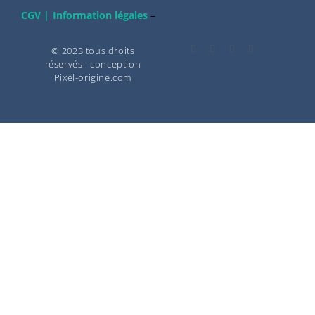
CGV |
Information légales
–
© 2023 tous droits
réservés . conception
Pixel-origine.com