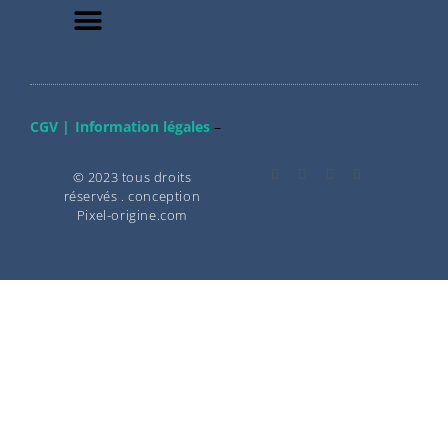
CGV |
Information légales
–
© 2023 tous droits
réservés . conception
Pixel-origine.com