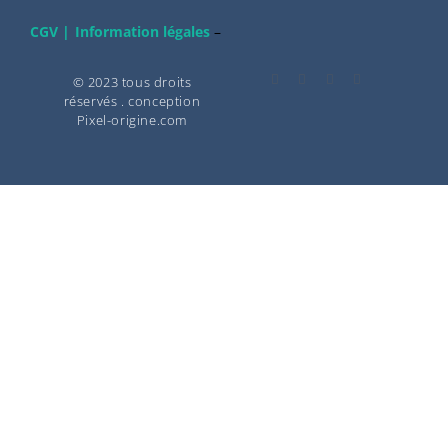
CGV |
Information légales
–
© 2023 tous droits
réservés . conception
Pixel-origine.com