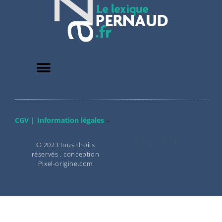
CGV |
Information légales
–
© 2023 tous droits
réservés . conception
Pixel-origine.com