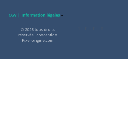
CGV |
Information légales
–
© 2023 tous droits
réservés . conception
Pixel-origine.com