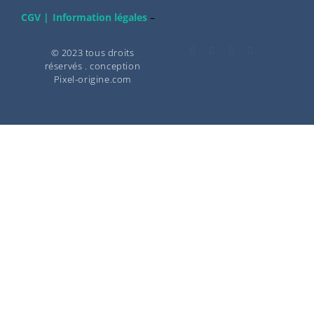
CGV |
Information légales
–
© 2023 tous droits
réservés . conception
Pixel-origine.com