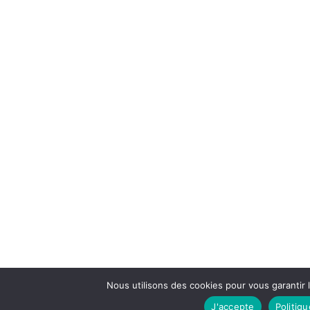
Nous utilisons des cookies pour vous garantir 
J'accepte
Politiqu