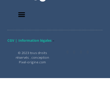
CGV |
Information légales
–
© 2023 tous droits
réservés . conception
Pixel-origine.com