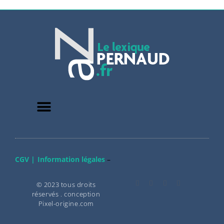
CGV |
Information légales
–
© 2023 tous droits
réservés . conception
Pixel-origine.com