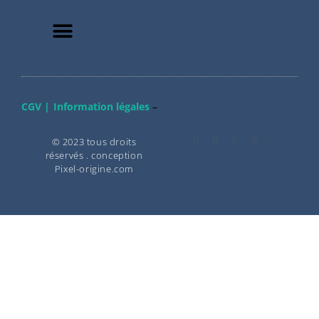
CGV |
Information légales
–
© 2023 tous droits
réservés . conception
Pixel-origine.com