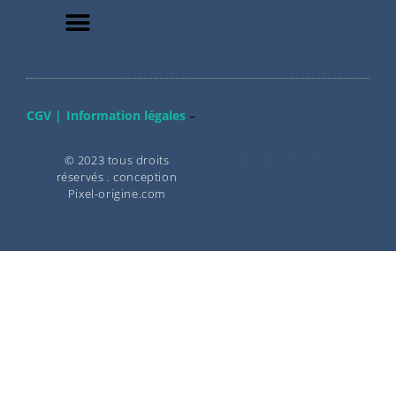
CGV |
Information légales
–
© 2023 tous droits
réservés . conception
Pixel-origine.com