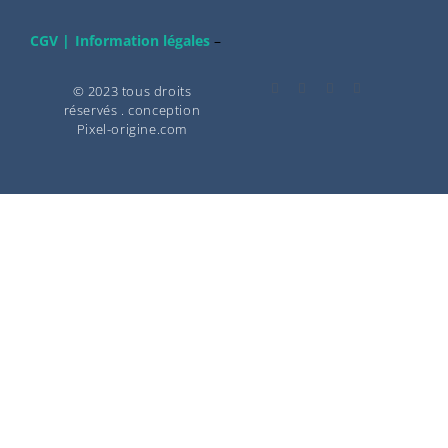
CGV |
Information légales
–
© 2023 tous droits
réservés . conception
Pixel-origine.com