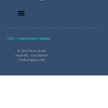
CGV |
Information légales
–
© 2023 tous droits
réservés . conception
Pixel-origine.com