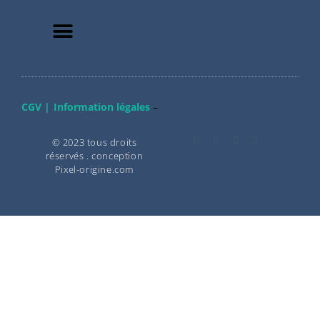
CGV |
Information légales
–
© 2023 tous droits
réservés . conception
Pixel-origine.com