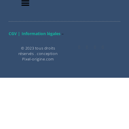
CGV |
Information légales
–
© 2023 tous droits
réservés . conception
Pixel-origine.com