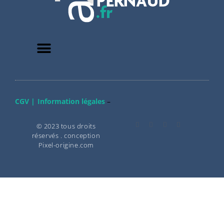
CGV |
Information légales
–
© 2023 tous droits
réservés . conception
Pixel-origine.com