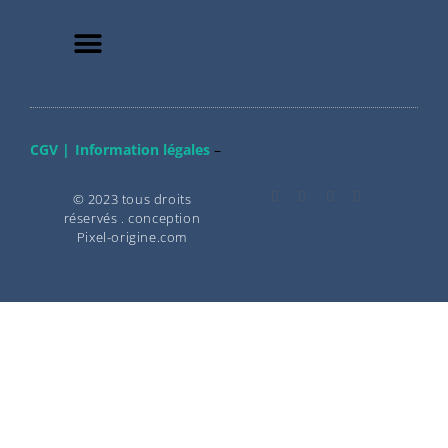
CGV |
Information légales
–
© 2023 tous droits
réservés . conception
Pixel-origine.com