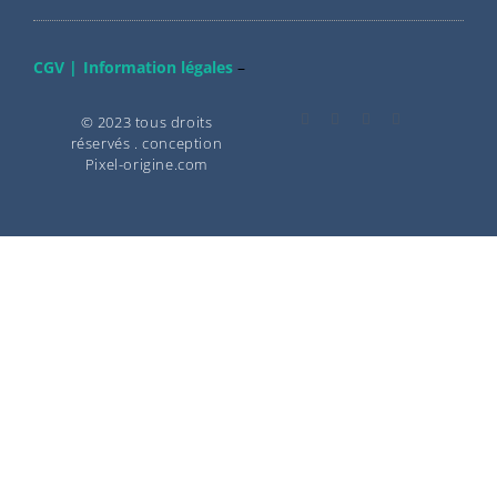
CGV |
Information légales
–
© 2023 tous droits
réservés . conception
Pixel-origine.com