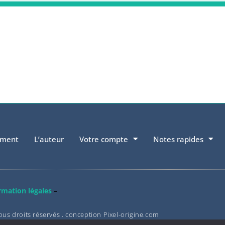
ement
L’auteur
Votre compte
Notes rapides
rmation légales
–
ous droits réservés . conception Pixel-origine.com