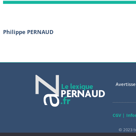
Philippe PERNAUD
Avertiss
CGV |
Info
© 2023 t