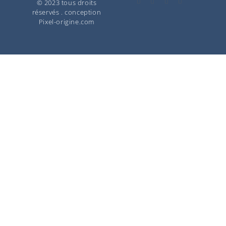
© 2023 tous droits
réservés . conception
Pixel-origine.com